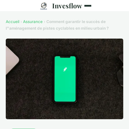
Invesflow
Accueil
›
Assurance
›
Comment garantir le succès de
l"aménagement de pistes cyclables en milieu urbain ?